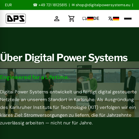
EUR
☎ +49 721 18125815
|
✉
shop@digitalpowersystems.eu
|
person
shopping_cart
local_shipping
translate
DE
Über Digital Power Systems
Engineered for a Lifetime.
Digital Power Systems entwickelt und fertigt digital gesteuerte
Netzteile an unserem Standort in Karlsruhe. Als Ausgründung
des Karlsruher Instituts für Technologie (KIT) verfolgen wir ein
klares Ziel: Stromversorgungen zu liefern, die für Jahrzehnte
zuverlässig arbeiten — nicht nur für Jahre.