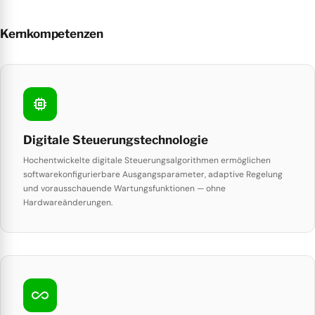
Kernkompetenzen
memory
Digitale Steuerungstechnologie
Hochentwickelte digitale Steuerungsalgorithmen ermöglichen
softwarekonfigurierbare Ausgangsparameter, adaptive Regelung
und vorausschauende Wartungsfunktionen — ohne
Hardwareänderungen.
all_inclusive