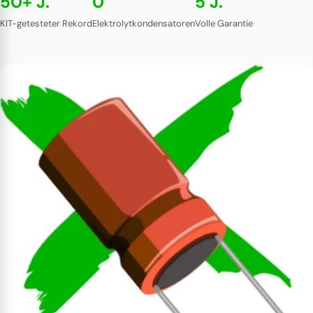
50+ J.
0
5 J.
KIT-getesteter Rekord
Elektrolytkondensatoren
Volle Garantie