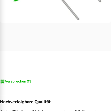
qr_code_2
Versprechen 03
Nachverfolgbare Qualität