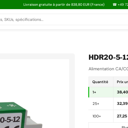
Livraison gratuite à partir de 838,80 EUR (France)
☎ +49 72
HDR20-5-1
Alimentation CA/CC
Quantité
Prix u
1+
38,40
25+
32,39
100+
27,25
Plu