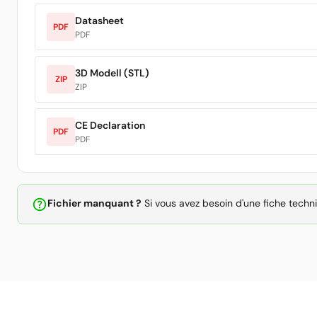
Datasheet
PDF
PDF
3D Modell (STL)
ZIP
ZIP
CE Declaration
PDF
PDF
help_outline
Fichier manquant ?
Si vous avez besoin d'une fiche techn