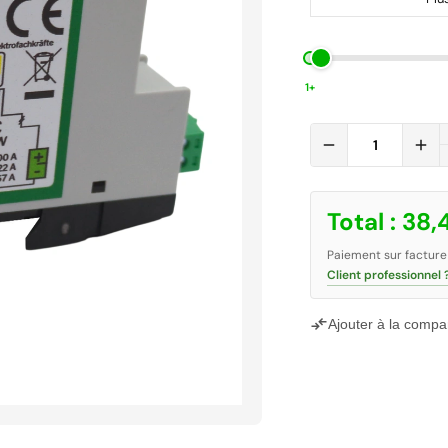
1+
remove
add
Total :
38,
Paiement sur facture
Client professionnel 
compare_arrows
Ajouter à la compa