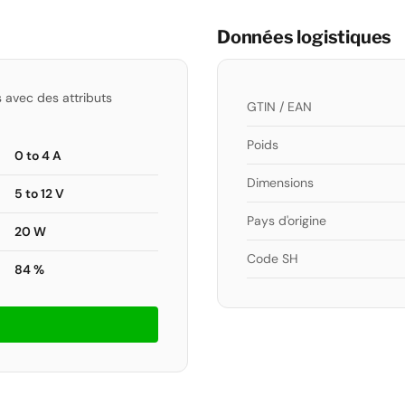
Données logistiques
s avec des attributs
GTIN / EAN
Poids
0 to 4 A
Dimensions
5 to 12 V
Pays d'origine
20 W
Code SH
84 %