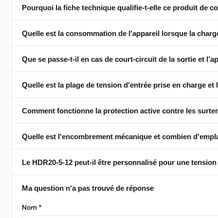
Pourquoi la fiche technique qualifie-t-elle ce produit de 
Trois tensions — 5 V, 9 V et 12 V — sélectionnées à l'aide d'
dans la limite de puissance de 20 W.
Quelle est la consommation de l'appareil lorsque la charg
NoElko signifie que le convertisseur ne contient aucun condens
alimentations à découpage ; leur suppression élimine le prin
celle des modèles conventionnels.
Que se passe-t-il en cas de court-circuit de la sortie et l’
50–60 mW à 5 V en sortie, entrée 230 V. La valeur <50 mW ind
en veille augmente légèrement (la Figure 5 indique environ 56
Quelle est la plage de tension d'entrée prise en charge et
Oui — la sortie résiste à un court-circuit indéfini sans dommage
automatiquement son fonctionnement normal sans aucune inte
Comment fonctionne la protection active contre les surten
La plage de tension d'entrée est de 207 V à 253 V CA à une f
pas aux réseaux 110 V ; le HDR20-5-12 n'est pas adapté aux s
Quelle est l'encombrement mécanique et combien d'emplac
Décharge active via une résistance de puissance de 10 Ω conne
écrêtage passif, protégeant ainsi les charges en aval lors d'év
Le HDR20-5-12 peut-il être personnalisé pour une tension 
17,6 mm de large × 106 mm de long × 60 mm de haut — un module
style boîte d'installation domestique, sans outil requis.
Ma question n'a pas trouvé de réponse
Oui — DPS personnalise la tension de sortie, les limites de cou
pour définir votre variante.
Nom *