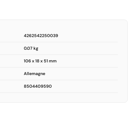
4262542250039
0.07 kg
106 x 18 x 51 mm
Allemagne
8504409590