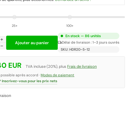
25+
100+
En stock — 86 unités
add
Ajouter au panier
local_shipping
Délai de livraison : 1–3 jours ouvrés
remove
SKU: HDR20-5-12
40 EUR
TVA incluse (20%), plus
Frais de livraison
 possible après accord ·
Modes de paiement
? Inscrivez-vous pour les prix nets
raison